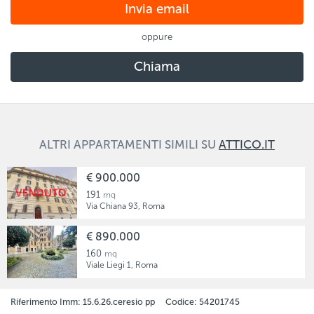
Invia email
Chiama
ALTRI APPARTAMENTI SIMILI
SU
ATTICO.IT
Appartamento
€ 900.000
in
191
mq
Residenziale
Via Chiana 93, Roma
Appartamento
€ 890.000
in
160
mq
Residenziale
Viale Liegi 1, Roma
Riferimento Imm:
15.6.26.ceresio pp
Codice:
54201745